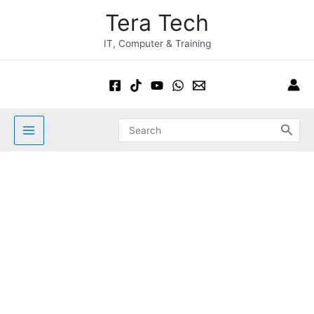
Skip
Main
Tera Tech
to
Menu
content
IT, Computer & Training
Search
for: