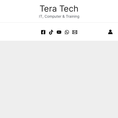
Skip
Post
Main
Tera Tech
to
navigation
Menu
content
IT, Computer & Training