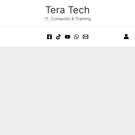
Skip
Post
Main
Tera Tech
to
navigation
Menu
content
IT, Computer & Training