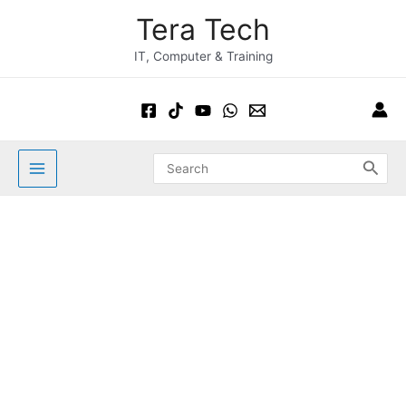
Skip
Post
Main
Tera Tech
to
navigation
Menu
content
IT, Computer & Training
Search
for: