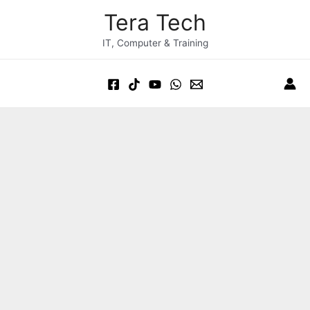
Skip
Post
Main
Tera Tech
to
navigation
Menu
content
IT, Computer & Training