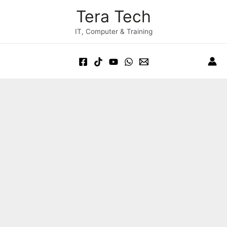
Skip
Post
Main
Tera Tech
to
navigation
Menu
content
IT, Computer & Training