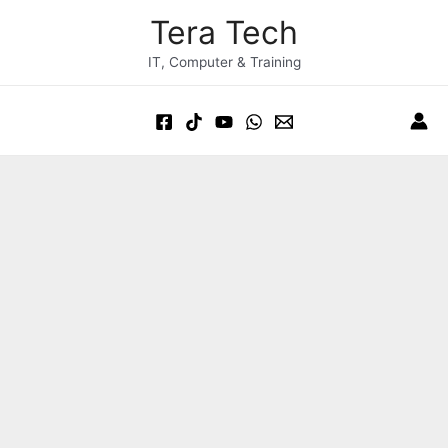
Skip
Post
Main
Tera Tech
to
navigation
Menu
content
IT, Computer & Training