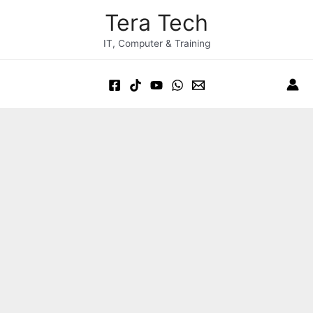
Skip
Post
Main
Tera Tech
to
navigation
Menu
content
IT, Computer & Training