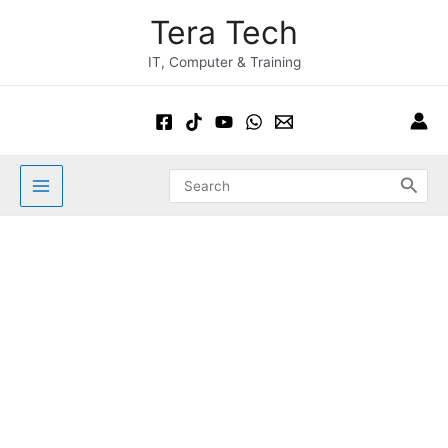
Skip
Post
Main
Tera Tech
to
navigation
Menu
content
IT, Computer & Training
Search
for: